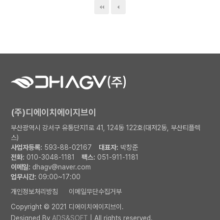
(주)디에이치에이지브이
부산광역시 강서구 유통단지1로 41, 124동 122호(대저2동, 부산티플렉
스)
사업자등록:
593-88-02167
대표자:
박창준
전화:
010-3048-1181
팩스:
051-911-1181
이메일:
dhagv@naver.com
업무시간:
09:00~17:00
개인정보처리방침
이메일무단수집거부
Copyright © 2021 디에이치에이지브이.
Designed By
ADS&SOFT
| All rights reserved.