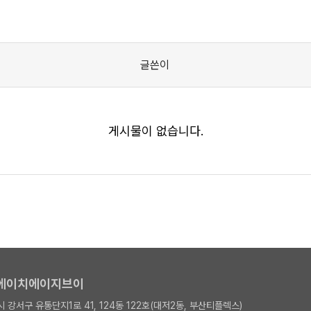
글쓴이
게시물이 없습니다.
디에이치에이지브이
 강서구 유통단지1로 41, 124동 122호(대저2동, 부산티플렉스)