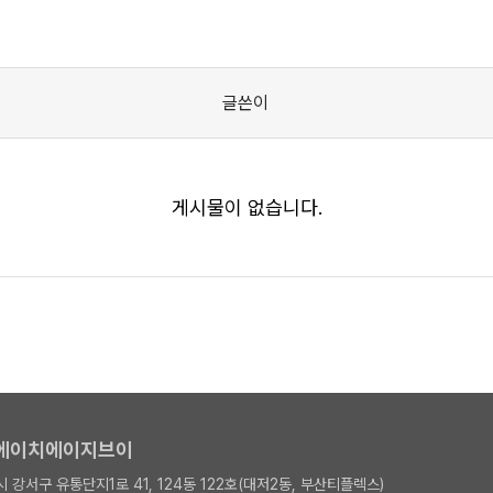
글쓴이
게시물이 없습니다.
디에이치에이지브이
 강서구 유통단지1로 41, 124동 122호(대저2동, 부산티플렉스)