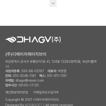
(주)디에이치에이지브이
부산광역시 강서구 유통단지1로 41, 124동 122호(대저2동, 부산티플렉
스)
사업자등록:
593-88-02167
대표자:
박창준
전화:
010-3048-1181
팩스:
051-911-1181
이메일:
dhagv@naver.com
업무시간:
09:00~17:00
개인정보처리방침
이메일무단수집거부
Copyright © 2021 디에이치에이지브이.
Designed By
ADS&SOFT
| All rights reserved.