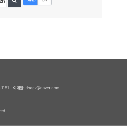
AND
OR
-1181
이메일:
dhagv@naver.com
ved.