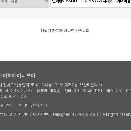
검색된 자료가 하나도 없습니다.
디에이치에이지브이
 강서구 유통단지1로 41, 124동 122호(대저2동, 부산티플렉스)
:
593-88-02167
대표자:
박창준
전화:
010-3048-1181
팩스:
051-911
09:00~17:00
처리방침
이메일무단수집거부
ght © 2021 디에이치에이지브이.
Designed By
ADS&SOFT
| All rights reser