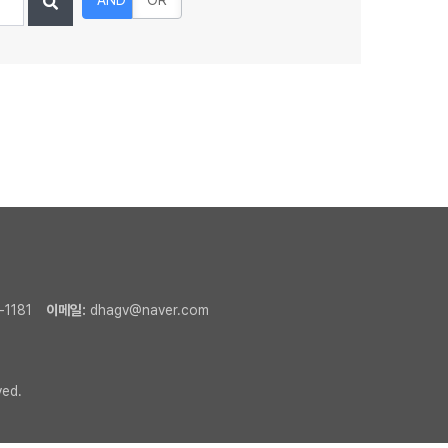
AND
OR
-1181
이메일:
dhagv@naver.com
ved.