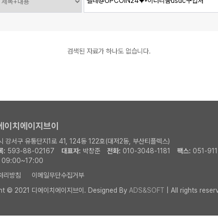
검색된 자료가 하나도 없습니다.
디에이치에이지브이
 강서구 유통단지1로 41, 124동 122호(대저2동, 부산티플렉스)
:
593-88-02167
대표자:
박창준
전화:
010-3048-1181
팩스:
051-911
09:00~17:00
처리방침
이메일무단수집거부
ght © 2021 디에이치에이지브이.
Designed By
ADS&SOFT
| All rights reser